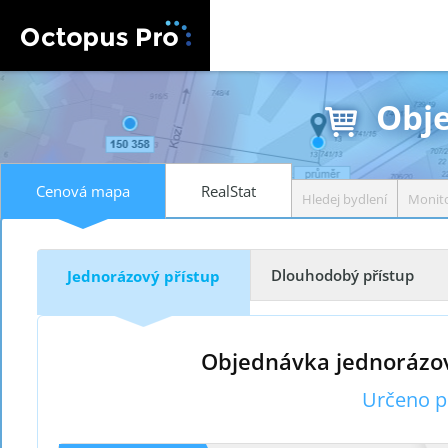
Obje
Cenová mapa
RealStat
Hledej bydlení
Monito
Dlouhodobý přístup
Jednorázový přístup
Objednávka jednorázo
Určeno p