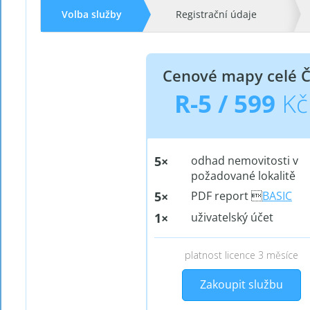
Volba služby
Registrační údaje
Kateř
Cenové mapy celé 
R-5 /
599
Kč
info@
5×
odhad nemovitosti v
požadované lokalitě
5×
PDF report 
BASIC
1×
uživatelský účet
platnost licence 3 měsíce
Zakoupit službu